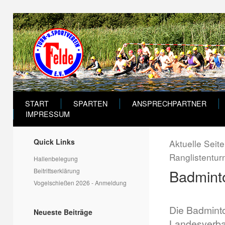
START
SPARTEN
ANSPRECHPARTNER
IMPRESSUM
Quick Links
Aktuelle Seit
Ranglistentur
Hallenbelegung
Badmint
Beitrittserklärung
Vogelschießen 2026 - Anmeldung
Die Badminto
Neueste Beiträge
Landesverba