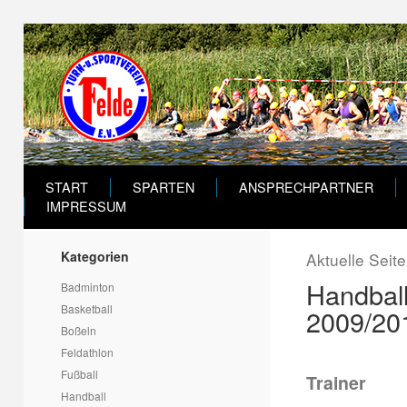
START
SPARTEN
ANSPRECHPARTNER
IMPRESSUM
Kategorien
Aktuelle Seit
Handbal
Badminton
Basketball
2009/20
Boßeln
Feldathlon
Fußball
Trainer
Handball