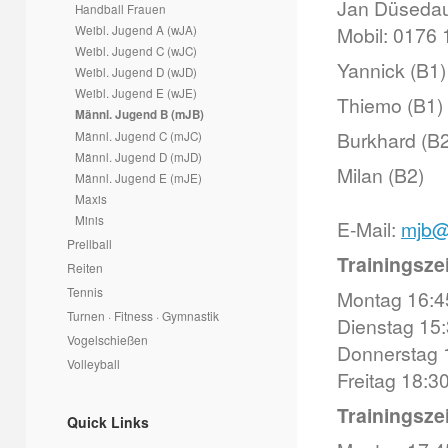
Jan Düsedau
Handball Frauen
Weibl. Jugend A (wJA)
Mobil: 0176
Weibl. Jugend C (wJC)
Yannick (B1)
Weibl. Jugend D (wJD)
Weibl. Jugend E (wJE)
Thiemo (B1)
Männl. Jugend B (mJB)
Burkhard (B2
Männl. Jugend C (mJC)
Männl. Jugend D (mJD)
Milan (B2)
Männl. Jugend E (mJE)
Maxis
Minis
E-Mail:
mjb@
Prellball
Trainingsze
Reiten
Tennis
Montag 16:45
Turnen · Fitness · Gymnastik
Dienstag 15:
Vogelschießen
Donnerstag 1
Volleyball
Freitag 18:30
Trainingsze
Quick Links