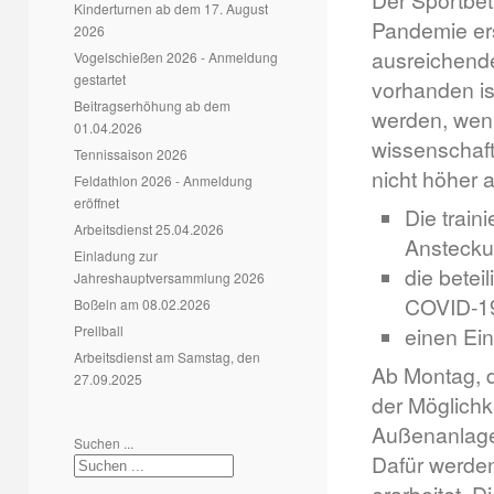
Der Sportbet
Kinderturnen ab dem 17. August
Pandemie ers
2026
ausreichende
Vogelschießen 2026 - Anmeldung
gestartet
vorhanden is
Beitragserhöhung ab dem
werden, wenn
01.04.2026
wissenschaf
Tennissaison 2026
nicht höher 
Feldathlon 2026 - Anmeldung
eröffnet
Die train
Arbeitsdienst 25.04.2026
Anstecku
Einladung zur
die betei
Jahreshauptversammlung 2026
COVID-19
Boßeln am 08.02.2026
Prellball
einen Ein
Arbeitsdienst am Samstag, den
Ab Montag, 
27.09.2025
der Möglichk
Außenanlagen
Suchen ...
Dafür werden