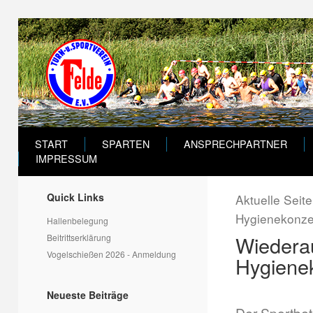
START
SPARTEN
ANSPRECHPARTNER
IMPRESSUM
Quick Links
Aktuelle Seit
Hygienekonze
Hallenbelegung
Wiedera
Beitrittserklärung
Vogelschießen 2026 - Anmeldung
Hygiene
Neueste Beiträge